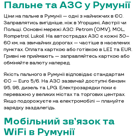
Пальне та АЗС у Румунії
Ціни на пальне в Румунії — одні з найнижчих в ЄС.
Заправлятись вигідніше, ніж в Угорщині, Австрії чи
Польщі. Основні мережі АЗС: Petrom (OMV), MOL,
Rompetrol, Lukoil. На автострадах АЗС є кожні 30–
60 км, на звичайних дорогах — частіше в населених
пунктах. Оплата карткою або готівкою в LEI та EUR.
Гривні не приймають — заправляйтесь карткою або
обміняйте валюту наперед.
Якість пального в Румунії відповідає стандартам
ЄС — Euro 5/6. На АЗС зазвичай доступні бензин
95, 98, дизель та LPG. Електрозарядки поки є
переважно у великих містах та торгових центрах.
Якщо подорожуєте на електромобілі — плануйте
зарядку заздалегідь.
Мобільний зв’язок та
WiFi в Румунії