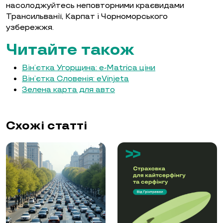
насолоджуйтесь неповторними краєвидами
Трансильванії, Карпат і Чорноморського
узбережжя.
Читайте також
Він’єтка Угорщина: e-Matrica ціни
Він’єтка Словенія: eVinjeta
Зелена карта для авто
Схожі статті