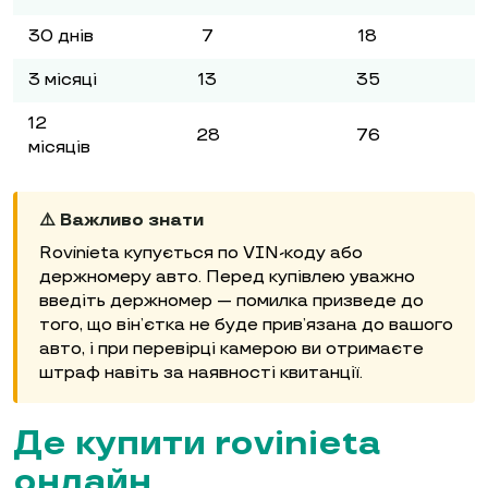
30 днів
7
18
3 місяці
13
35
12
28
76
місяців
⚠️ Важливо знати
Rovinieta купується по VIN-коду або
держномеру авто. Перед купівлею уважно
введіть держномер — помилка призведе до
того, що він’єтка не буде прив’язана до вашого
авто, і при перевірці камерою ви отримаєте
штраф навіть за наявності квитанції.
Де купити rovinieta
онлайн