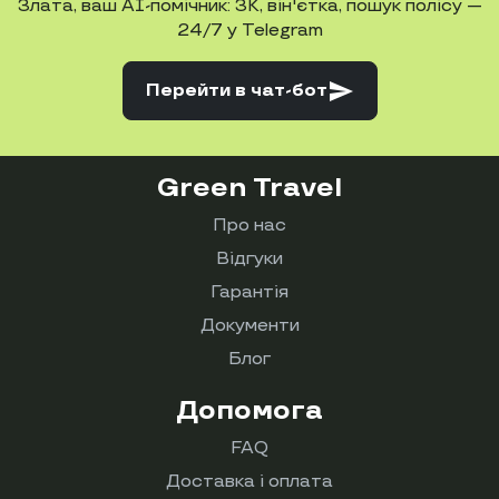
Злата, ваш AI-помічник: ЗК, він'єтка, пошук полісу —
24/7 у Telegram
send
Перейти
в чат-бот
Green Travel
Про нас
Відгуки
Гарантія
Документи
Блог
Допомога
FAQ
Доставка і оплата