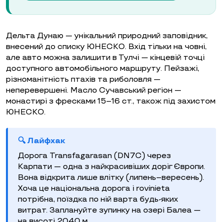
Дельта Дунаю — унікальний природний заповідник,
внесений до списку ЮНЕСКО. Вхід тільки на човні,
але авто можна залишити в Тулчі — кінцевій точці
доступного автомобільного маршруту. Пейзажі,
різноманітність птахів та риболовля —
неперевершені. Масло Сучавський регіон —
монастирі з фресками 15–16 ст., також під захистом
ЮНЕСКО.
🔍 Лайфхак
Дорога Transfagarasan (DN7C) через
Карпати — одна з найкрасивіших доріг Європи.
Вона відкрита лише влітку (липень–вересень).
Хоча це національна дорога і rovinieta
потрібна, поїздка по ній варта будь-яких
витрат. Заплануйте зупинку на озері Балеа —
на висоті 2040 м.