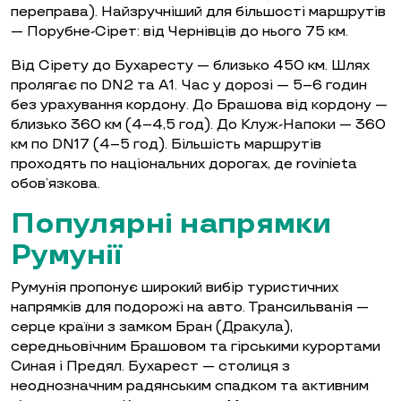
переправа). Найзручніший для більшості маршрутів
— Порубне-Сірет: від Чернівців до нього 75 км.
Від Сірету до Бухаресту — близько 450 км. Шлях
пролягає по DN2 та A1. Час у дорозі — 5–6 годин
без урахування кордону. До Брашова від кордону —
близько 360 км (4–4,5 год). До Клуж-Напоки — 360
км по DN17 (4–5 год). Більшість маршрутів
проходять по національних дорогах, де rovinieta
обов’язкова.
Популярні напрямки
Румунії
Румунія пропонує широкий вибір туристичних
напрямків для подорожі на авто. Трансильванія —
серце країни з замком Бран (Дракула),
середньовічним Брашовом та гірськими курортами
Синая і Предял. Бухарест — столиця з
неоднозначним радянським спадком та активним