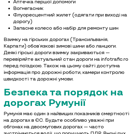
Аптечка першої допомоги
Вогнегасник
Флуоресцентний жилет (одягати при виході на
дорогу)
Запасне колесо або набір для ремонту шин
Взимку на гірських дорогах (Трансильванія,
Карпати) обов’язкові зимові шини або ланцюги.
Деякі гірські дороги взимку закриваються —
перевіряйте актуальний стан дороги на infotrafic.ro
перед поїздкою. Також на цьому сайті доступна
інформація про дорожні роботи, камери контролю
швидкості та дорожні умови.
Безпека та порядок на
дорогах Румунії
Румунія має один з найвищих показників смертності
на дорогах в ЄС. Будьте особливо уважні при
обгонах на двосмугових дорогах — часто
зустрічаються водії, що порушують ПДР. Вночі рух