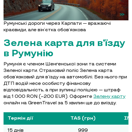
Румунські дороги через Карпати — вражаючі
краєвиди, але він’єтка обов’язкова
Зелена карта для в’їзду
в Румунію
Румунія є членом Шенгенської зони та системи
Зеленої карти. Страховий поліс Зелена карта
обов’язковий для в’їзду на автомобілі. Без нього при
ДТП водій несе особисту фінансову
відповідальність, а при зупинці поліцією — штраф
від 1 000 RON (~200 EUR). Оформте
Зелену карту
онлайн на GreenTravel за 5 хвилин ще до виїзду.
Термін дії
TAS (грн)
IN
15 днів
999