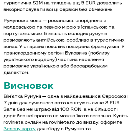
туристична SIM на тиждень від 5 EUR дозволить
використовувати всі ці сервіси без обмежень.
Румунська мова — романська, споріднена з
молдовською та певною мірою з іспанською та
португальською. Більшість молодих румунів
розмовляють англійською, особливо в туристичних
зонах. У старших поколінь поширена французька. У
транскордонному регіоні Буковина (поблизу
українського кордону) частина населення
розмовляє українською або бессарабським
діалектом.
Висновок
Він’єтка Румунії — одна з найдешевших в Євросоюзі:
7 днів для сучасного авто коштують лише 3 EUR.
Зате без неї штраф від 100 RON, а на більшості
доріг без неї просто не можна їхати легально. Купіть
rovinieta онлайн на roviniete.ro до виїзду, оформте
Зелену карту
для в’їзду в Румунію та