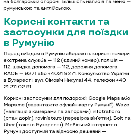
на болгарській стороні. Більшість написів та меню —
румунською та англійською.
Корисні контакти та
застосунки для поїздки
в Румунію
Перед виїздом в Румунію збережіть корисні номери:
екстрена служба — 112 (єдиний номер), поліція —
112, швидка допомога — 112, дорожня допомога
RACE — 9271 або +4021 9271. Консульство України
в Бухаресті: вул. Сімовіч Никулаі 44, телефон +40
21 211 02 91.
Корисні застосунки для подорожі: Google Maps або
Maps.me (завантажте офлайн-карту Румунії), Waze
(навігація з камерами та заторами), infotrafic.ro
(стан доріг), roviniete.ro (перевірка він’єтки), Bolt та
Uber (таксі в Бухаресті). Мобільний інтернет в
Румунії доступний та відносно дешевий —