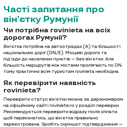
Часті запитання про
він’єтку Румунії
Чи потрібна rovinieta на всіх
дорогах Румунії?
Він’єтка потрібна на автострадах (A) та більшості
національних доріг (DN/E). Місцеві дороги та
під’їзди до населених пунктів — без він’єтки. Але
більшість маршрутів між містами пролягають по DN,
тому практично всім туристам rovinieta необхідна.
Як перевірити наявність
rovinieta?
Перевірити статус він’єтки можна за держномером
на офіційному сайті roviniete.ro у розділі перевірки.
Рекомендується перевірити відразу після оплати,
щоб переконатись, що він’єтка правильно
зареєстрована. Зробіть скріншот підтвердження —