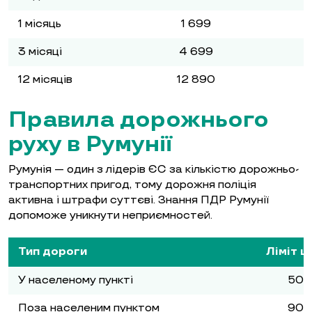
1 місяць
1 699
3 місяці
4 699
12 місяців
12 890
Правила дорожнього
руху в Румунії
Румунія — один з лідерів ЄС за кількістю дорожньо-
транспортних пригод, тому дорожня поліція
активна і штрафи суттєві. Знання ПДР Румунії
допоможе уникнути неприємностей.
Тип дороги
Ліміт 
У населеному пункті
50 
Поза населеним пунктом
90 