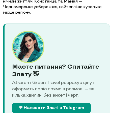
нічним життям. Констанца та Мамая —
Чорноморське узбережжя, найтепліше купальне
місце регіону.
Маєте питання? Спитайте
Злату 👋
AI-агент Green Travel розрахує ціну і
оформить поліс прямо в розмові — за
кілька хвилин, без анкет і черг.
💬 Написати Златі в Telegram