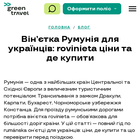
menu
Оформити
поліс
ГОЛОВНА
/
БЛОГ
Він’єтка Румунія для
українців: rovinieta ціни та
де купити
Румунія — одна з найбільших країн Центральної та
Східної Європи з величезним туристичним
потенціалом: Трансильванія з замком Дракули,
Карпати, Бухарест, Чорноморське узбережжя
Констанца. Для проїзду румунськими дорогами
потрібна він’єтка rovinieta — обов’язкова для
більшості доріг країни. У цій статті — повний гід по
rumänska он’єтці для українців: ціни, де купити та що
перевірити перед поїздкою.