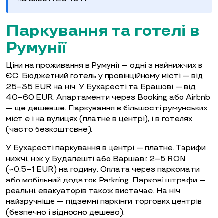
Паркування та готелі в
Румунії
Ціни на проживання в Румунії — одні з найнижчих в
ЄС. Бюджетний готель у провінційному місті — від
25–35 EUR на ніч. У Бухаресті та Брашові — від
40–60 EUR. Апартаменти через Booking або Airbnb
— ще дешевше. Паркування в більшості румунських
міст є і на вулицях (платне в центрі), і в готелях
(часто безкоштовне).
У Бухаресті паркування в центрі — платне. Тарифи
нижчі, ніж у Будапешті або Варшаві: 2–5 RON
(~0,5–1 EUR) на годину. Оплата через паркомати
або мобільний додаток Parkring. Паркові штрафи —
реальні, евакуаторів також вистачає. На ніч
найзручніше — підземні паркінги торгових центрів
(безпечно і відносно дешево).