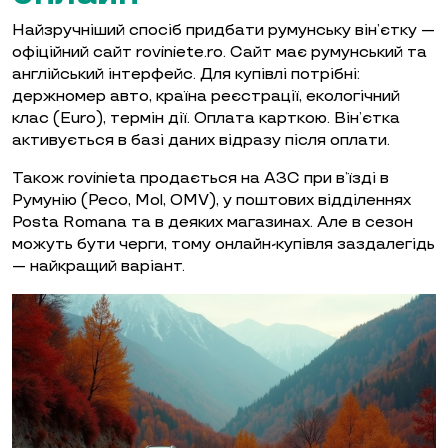
Найзручніший спосіб придбати румунську він’єтку —
офіційний сайт roviniete.ro. Сайт має румунський та
англійський інтерфейс. Для купівлі потрібні:
держномер авто, країна реєстрації, екологічний
клас (Euro), термін дії. Оплата карткою. Він’єтка
активується в базі даних відразу після оплати.
Також rovinieta продається на АЗС при в’їзді в
Румунію (Peco, Mol, OMV), у поштових відділеннях
Posta Romana та в деяких магазинах. Але в сезон
можуть бути черги, тому онлайн-купівля заздалегідь
— найкращий варіант.