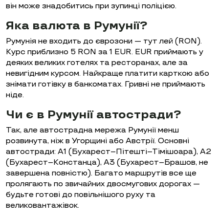
він може знадобитись при зупинці поліцією.
Яка валюта в Румунії?
Румунія не входить до єврозони — тут лей (RON).
Курс приблизно 5 RON за 1 EUR. EUR приймають у
деяких великих готелях та ресторанах, але за
невигідним курсом. Найкраще платити карткою або
знімати готівку в банкоматах. Гривні не приймають
ніде.
Чи є в Румунії автостради?
Так, але автострадна мережа Румунії менш
розвинута, ніж в Угорщині або Австрії. Основні
автостради: A1 (Бухарест–Пітешті–Тімішоара), A2
(Бухарест–Констанца), A3 (Бухарест–Брашов, не
завершена повністю). Багато маршрутів все ще
пролягають по звичайних двосмугових дорогах —
будьте готові до повільнішого руху та
великовантажівок.