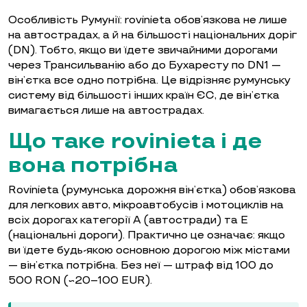
Особливість Румунії: rovinieta обов’язкова не лише
на автострадах, а й на більшості національних доріг
(DN). Тобто, якщо ви їдете звичайними дорогами
через Трансильванію або до Бухаресту по DN1 —
він’єтка все одно потрібна. Це відрізняє румунську
систему від більшості інших країн ЄС, де він’єтка
вимагається лише на автострадах.
Що таке rovinieta і де
вона потрібна
Rovinieta (румунська дорожня він’єтка) обов’язкова
для легкових авто, мікроавтобусів і мотоциклів на
всіх дорогах категорії A (автостради) та E
(національні дороги). Практично це означає: якщо
ви їдете будь-якою основною дорогою між містами
— він’єтка потрібна. Без неї — штраф від 100 до
500 RON (~20–100 EUR).