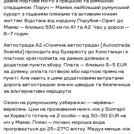
давнє портове місто з грецькою та римською
спадщиною. Поруч — Мамая, найбільший румунський
курорт з піщаними пляжами та активним нічним
життям. Відстань від кордону Порубне–Сірет до
Мамаї — близько 530 км по A1 та A2. Час у дорозі —
6–7 годин.
Автострада A2 «Сонячна автострада» (Autostrada
Soarelui) проходить від Бухаресту до Констанци і є
платною: крім rovinieta, на деяких ділянках є
додаткові пункти збору. Плата — близько 3–5 EUR
за ділянку, оплата готівкою або карткою прямо на
пункті. Але навіть з цими додатковими витратами
дорога автострадою значно швидша та безпечніша
за альтернативні маршрути.
Сезон на румунському узбережжі — червень–
вересень. Ціни на проживання нижчі, ніж у Болгарії
чи Хорватії: готель на 2 особи — від 30–50 EUR на
ніч у Мамаї. Пляжі — пісчані, морська вода
прогрівається до 25–27°C влітку. Медуз менше, ніж