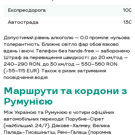
Експресдорога
100 
Автострада
130 
Допустимий рівень алкоголю — 0,0 проміле: нульова
толерантність. Ближнє світло фар обов’язково
вдень і вночі. Телефон без hands-free — заборонено.
Штраф за перевищення швидкості: до 20 км/год —
240–290 RON, до 30 км/год — 530–580 RON
(~55–115 EUR). Також є ризик затримання
посвідчення водія.
Маршрути та кордони з
Румунією
Між Україною та Румунією є чотири офіційних
автомобільних переходи: Порубне–Сірет
(найбільший, 24/7), Дякове–Халмеу, Велика
Паладь–Тисашіньтіш, Рені–Галаць (поромна