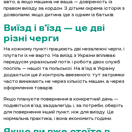
авто, а якщо машина не ваша — довіреність із
правом виїзду за кордон. З дітьми окрема історія з
дозволами, якщо дитина їде з одним із батьків.
Виїзд і в’їзд — це дві
різні черги
На кожному пункті працюють дві незалежні черги, і
плутати їх не варто. На виїзд з України впливає
передусім український потік і робота двох служб
поспіль — нашої та польської. На в’їзд в Україну
додається ще й контроль ввезеного: тут затримки
часто виникають не через кількість машин, а через
оформлення товарів.
Якщо плануєте повернення в конкретний день —
подивіться в’їзд заздалегідь і, за потреби, оберіть
для повернення інший пункт, ніж для виїзду. Це
нормальна практика, і вона економить години.
Якщо ви вже стоїте в