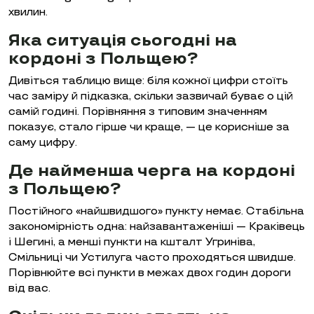
хвилин.
Яка ситуація сьогодні на
кордоні з Польщею?
Дивіться таблицю вище: біля кожної цифри стоїть
час заміру й підказка, скільки зазвичай буває о цій
самій годині. Порівняння з типовим значенням
показує, стало гірше чи краще, — це корисніше за
саму цифру.
Де найменша черга на кордоні
з Польщею?
Постійного «найшвидшого» пункту немає. Стабільна
закономірність одна: найзавантаженіші — Краківець
і Шегині, а менші пункти на кшталт Угриніва,
Смільниці чи Устилуга часто проходяться швидше.
Порівнюйте всі пункти в межах двох годин дороги
від вас.