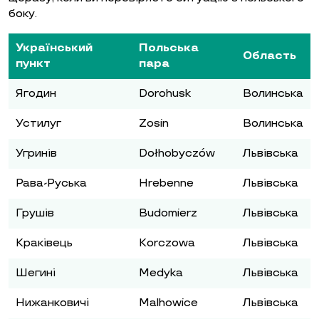
боку.
Український
Польська
Область
пункт
пара
Ягодин
Dorohusk
Волинська
Устилуг
Zosin
Волинська
Угринів
Dołhobyczów
Львівська
Рава-Руська
Hrebenne
Львівська
Грушів
Budomierz
Львівська
Краківець
Korczowa
Львівська
Шегині
Medyka
Львівська
Нижанковичі
Malhowice
Львівська