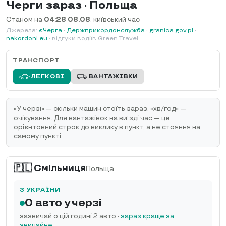
Черги зараз · Польща
Станом на
04:28 08.08
, київський час
Джерела:
єЧерга
·
Держприкордонслужба
·
granica.gov.pl
·
nakordoni.eu
· відгуки водіїв Green Travel.
ТРАНСПОРТ
ЛЕГКОВІ
ВАНТАЖІВКИ
«У черзі» — скільки машин стоїть зараз, «хв/год» —
очікування. Для вантажівок на виїзді час — це
орієнтовний строк до виклику в пункт, а не стояння на
самому пункті.
🇵🇱 Смільниця
Польща
З УКРАЇНИ
0 авто у черзі
зазвичай о цій годині 2 авто
·
зараз краще за
звичайне