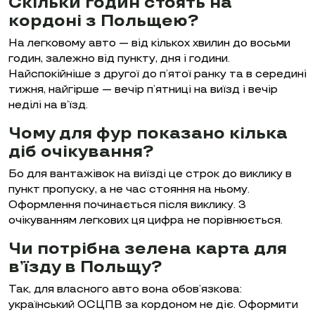
Скільки годин стоять на
кордоні з Польщею?
На легковому авто — від кількох хвилин до восьми
годин, залежно від пункту, дня і години.
Найспокійніше з другої до п’ятої ранку та в середині
тижня, найгірше — вечір п’ятниці на виїзд і вечір
неділі на в’їзд.
Чому для фур показано кілька
діб очікування?
Бо для вантажівок на виїзді це строк до виклику в
пункт пропуску, а не час стояння на ньому.
Оформлення починається після виклику. З
очікуванням легкових ця цифра не порівнюється.
Чи потрібна зелена карта для
в’їзду в Польщу?
Так, для власного авто вона обов’язкова:
український ОСЦПВ за кордоном не діє. Оформити