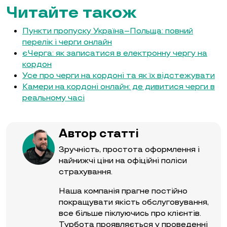
Читайте також
Пункти пропуску Україна–Польща: повний
перелік і черги онлайн
єЧерга: як записатися в електронну чергу на
кордон
Усе про черги на кордоні та як їх відстежувати
Камери на кордоні онлайн: де дивитися черги в
реальному часі
Автор статті
Зручність, простота оформлення і
найнижчі ціни на офіційні поліси
страхування.
Наша компанія прагне постійно
покращувати якість обслуговування,
все більше піклуючись про клієнтів.
Турбота проявляється у проведенні