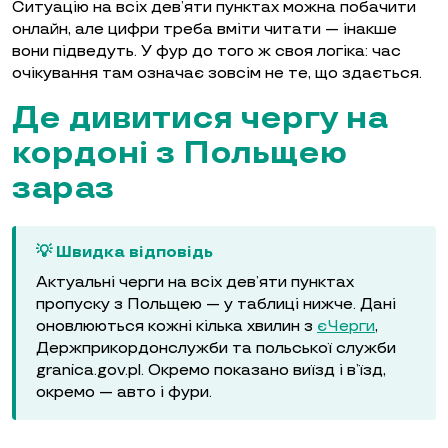
Ситуацію на всіх дев’яти пунктах можна побачити
онлайн, але цифри треба вміти читати — інакше
вони підведуть. У фур до того ж своя логіка: час
очікування там означає зовсім не те, що здається.
Де дивитися чергу на
кордоні з Польщею
зараз
💡 Швидка відповідь
Актуальні черги на всіх дев’яти пунктах
пропуску з Польщею — у таблиці нижче. Дані
оновлюються кожні кілька хвилин з
єЧерги
,
Держприкордонслужби та польської служби
granica.gov.pl. Окремо показано виїзд і в’їзд,
окремо — авто і фури.