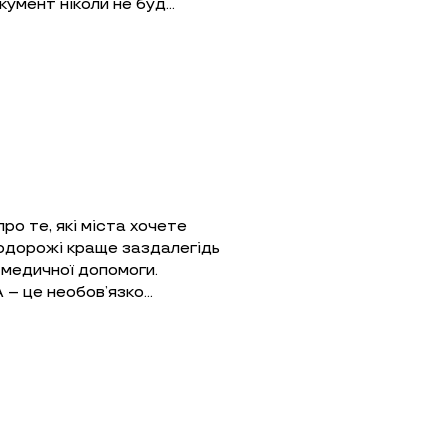
умент ніколи не буд…
ро те, які міста хочете
 подорожі краще заздалегідь
 медичної допомоги.
– це необов’язко…