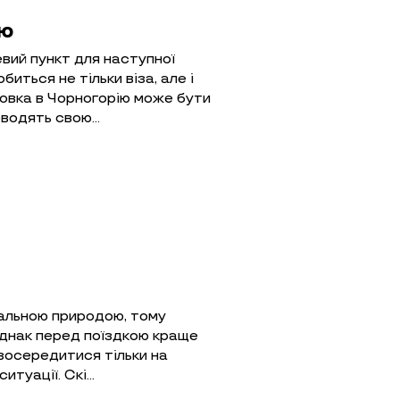
ію
вий пункт для наступної
биться не тільки віза, але і
овка в Чорногорію може бути
оводять свою…
кальною природою, тому
Однак перед поїздкою краще
зосередитися тільки на
ситуації. Скі…