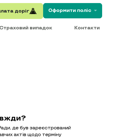
Оформити
поліс
лата доріг
Страховий випадок
Контакти
авжди?
Ради, де був зареєстрований
авчих актів щодо терміну