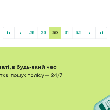
first_page
keyboard_arrow_left
keyboard_arrow_right
last_page
28
29
30
31
32
аті, в будь-який час
єтка, пошук полісу — 24/7