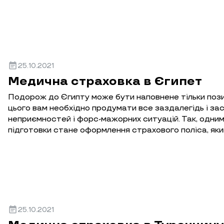
event_note
25.10.2021
Медична страховка в Єгипет
Подорож до Єгипту може бути наповнене тільки пози
цього вам необхідно продумати все заздалегідь і за
неприємностей і форс-мажорних ситуацій. Так, одним 
підготовки стане оформлення страхового поліса, яки
event_note
25.10.2021