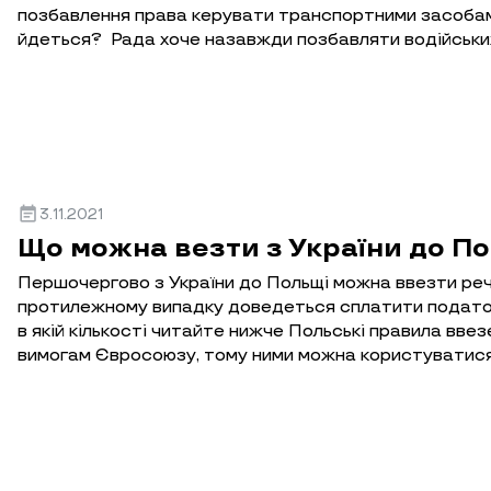
позбавлення права керувати транспортними засобами
йдеться? Рада хоче назавжди позбавляти водійських 
event_note
3.11.2021
Що можна везти з України до П
Першочергово з України до Польщі можна ввезти реч
протилежному випадку доведеться сплатити подато
в якій кількості читайте нижче Польські правила вве
вимогам Євросоюзу, тому ними можна користуватися