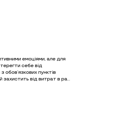
тивними емоціями, але для
стерегти себе від
з обов’язкових пунктів
й захистить від витрат в ра…