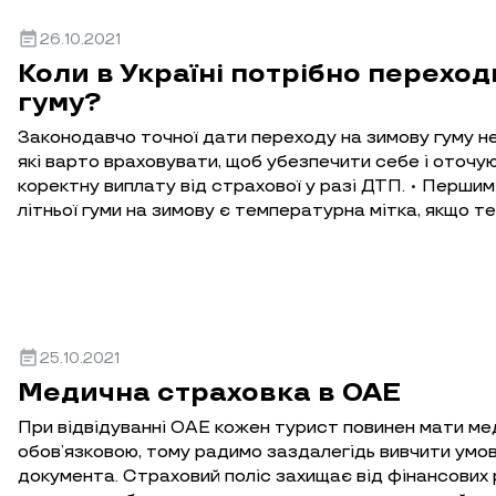
event_note
26.10.2021
Коли в Україні потрібно перехо
гуму?
Законодавчо точної дати переходу на зимову гуму не
які варто враховувати, щоб убезпечити себе і оточу
коректну виплату від страхової у разі ДТП. • Першим
літньої гуми на зимову є температурна мітка, якщо 
event_note
25.10.2021
Медична страховка в ОАЕ
При відвідуванні ОАЕ кожен турист повинен мати мед
обов’язковою, тому радимо заздалегідь вивчити умо
документа. Страховий поліс захищає від фінансових ри