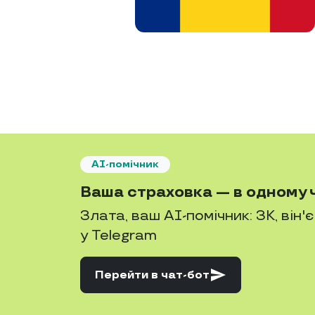
AI-помічник
Ваша страховка — в одному ч
Злата, ваш AI-помічник: ЗК, він'
у Telegram
send
Перейти
в чат-бот