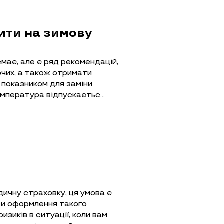
дити на зимову
має, але є ряд рекомендацій,
ючих, а також отримати
 показником для заміни
температура відпускаєтьс…
ичну страховку, ця умова є
ви оформлення такого
зиків в ситуації, коли вам