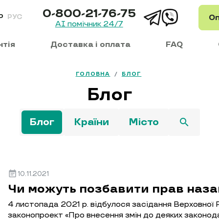
0-800-21-76-75
Оп
Р
РУС
AI помічник 24/7
нтія
Доставка і оплата
FAQ
ГОЛОВНА
/
БЛОГ
Блог
Блог
Країни
Місто
search
event_note
10.11.2021
Чи можуть позбавити прав наз
4 листопада 2021 р. відбулося засідання Верховної 
законопроект «Про внесення змін до деяких законод