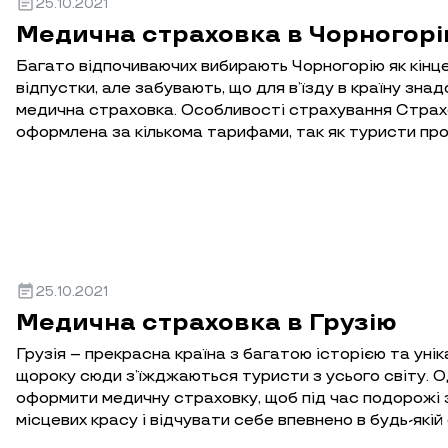
event_note
25.10.2021
Медична страховка в Чорногор
Багато відпочиваючих вибирають Чорногорію як кінце
відпустки, але забувають, що для в’їзду в країну знадо
медична страховка. Особливості страхування Страх
оформлена за кількома тарифами, так як туристи пр
event_note
25.10.2021
Медична страховка в Грузію
Грузія – прекрасна країна з багатою історією та уні
щороку сюди з’їжджаються туристи з усього світу. 
оформити медичну страховку, щоб під час подорожі 
місцевих красу і відчувати себе впевнено в будь-якій 