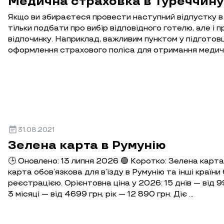
Медична страховка в Туреччину
Якщо ви збираєтеся провести наступний відпустку в 
тільки подбати про вибір відповідного готелю, але і 
відпочинку. Наприклад, важливим пунктом у підготов
оформлення страхового поліса для отримання медичн
event_note
31.08.2021
Зелена карта в Румунію
🕒 Оновлено: 13 липня 2026 🟢 Коротко: Зелена карта
карта обов’язкова для в’їзду в Румунію та інші країн
реєстрацією. Орієнтовна ціна у 2026: 15 днів — від 99
3 місяці — від 4699 грн, рік — 12 890 грн. Діє …