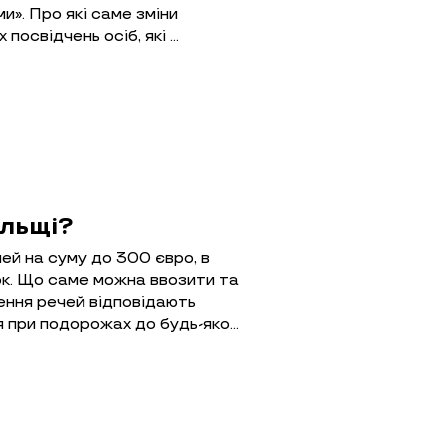
». Про які саме зміни
посвідчень осіб, які …
ольщі?
ей на суму до 300 євро, в
к. Що саме можна ввозити та
зення речей відповідають
 при подорожах до будь-яко…