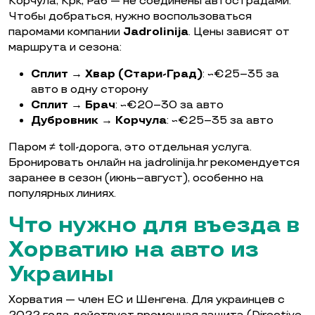
Корчула, Крк, Раб — не соединены автострадами.
Чтобы добраться, нужно воспользоваться
паромами компании
Jadrolinija
. Цены зависят от
маршрута и сезона:
Сплит → Хвар (Стари-Град)
: ~€25–35 за
авто в одну сторону
Сплит → Брач
: ~€20–30 за авто
Дубровник → Корчула
: ~€25–35 за авто
Паром ≠ toll-дорога, это отдельная услуга.
Бронировать онлайн на jadrolinija.hr рекомендуется
заранее в сезон (июнь–август), особенно на
популярных линиях.
Что нужно для въезда в
Хорватию на авто из
Украины
Хорватия — член ЕС и Шенгена. Для украинцев с