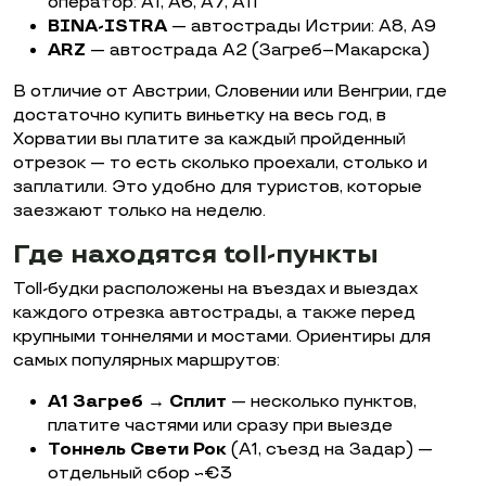
оператор: A1, A6, A7, A11
BINA-ISTRA
— автострады Истрии: A8, A9
ARZ
— автострада A2 (Загреб–Макарска)
В отличие от Австрии, Словении или Венгрии, где
достаточно купить виньетку на весь год, в
Хорватии вы платите за каждый пройденный
отрезок — то есть сколько проехали, столько и
заплатили. Это удобно для туристов, которые
заезжают только на неделю.
Где находятся toll-пункты
Toll-будки расположены на въездах и выездах
каждого отрезка автострады, а также перед
крупными тоннелями и мостами. Ориентиры для
самых популярных маршрутов:
A1 Загреб → Сплит
— несколько пунктов,
платите частями или сразу при выезде
Тоннель Свети Рок
(A1, съезд на Задар) —
отдельный сбор ~€3