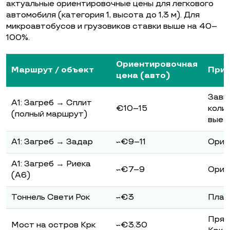
актуальные ориентировочные цены для легкового
автомобиля (категория 1, высота до 1,3 м). Для
микроавтобусов и грузовиков ставки выше на 40–
100%.
Ориентировочная
Маршрут / объект
При
цена (авто)
Зави
A1: Загреб → Сплит
€10–15
коли
(полный маршрут)
выез
A1: Загреб → Задар
~€9–11
Орие
A1: Загреб → Риека
~€7–9
Орие
(A6)
Тоннель Свети Рок
~€3
Плат
Прям
Мост на остров Крк
~€3.30