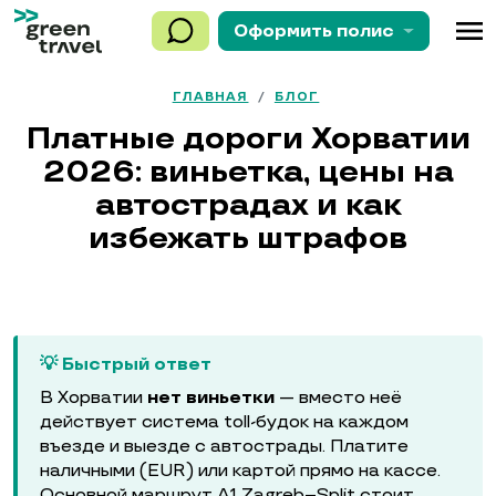
menu
Оформить
полис
ГЛАВНАЯ
/
БЛОГ
Платные дороги Хорватии
2026: виньетка, цены на
автострадах и как
избежать штрафов
💡 Быстрый ответ
В Хорватии
нет виньетки
— вместо неё
действует система toll-будок на каждом
въезде и выезде с автострады. Платите
наличными (EUR) или картой прямо на кассе.
Основной маршрут A1 Zagreb–Split стоит