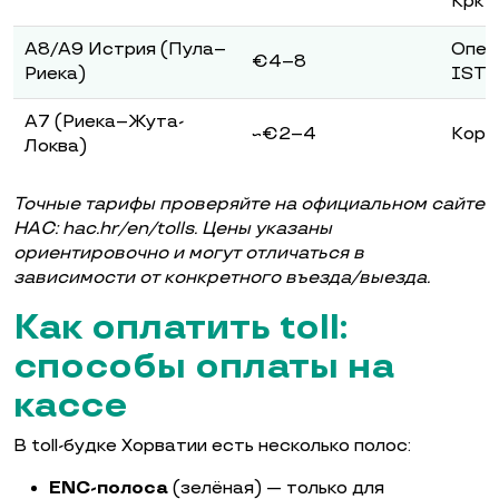
Крк
A8/A9 Истрия (Пула–
Опер
€4–8
Риека)
IST
A7 (Риека–Жута-
~€2–4
Коро
Локва)
Точные тарифы проверяйте на официальном сайте
HAC: hac.hr/en/tolls. Цены указаны
ориентировочно и могут отличаться в
зависимости от конкретного въезда/выезда.
Как оплатить toll:
способы оплаты на
кассе
В toll-будке Хорватии есть несколько полос:
ENC-полоса
(зелёная) — только для