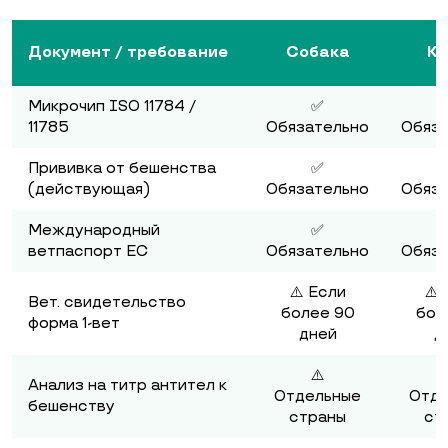
Документ / требование
Собака
Ко
Микрочип ISO 11784 /
✅
11785
Обязательно
Обяза
Прививка от бешенства
✅
(действующая)
Обязательно
Обяза
Международный
✅
ветпаспорт ЕС
Обязательно
Обяза
⚠️ Если
⚠️
Вет. свидетельство
более 90
бол
форма 1-вет
дней
д
⚠️
Анализ на титр антител к
Отдельные
Отде
бешенству
страны
ст