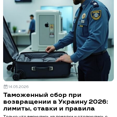
event_note
14.05.2026
Таможенный сбор при
возвращении в Украину 2026:
лимиты, ставки и правила
Только что вернулись из поездки и столкнулись с