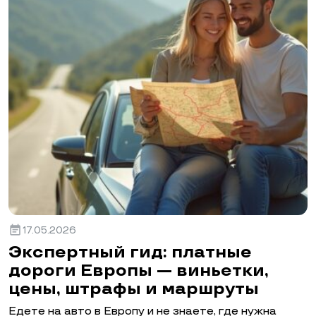
event_note
17.05.2026
Экспертный гид: платные
дороги Европы — виньетки,
цены, штрафы и маршруты
Едете на авто в Европу и не знаете, где нужна