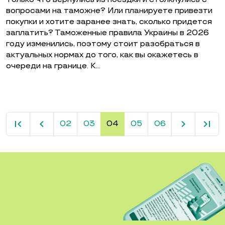
вопросами на таможне? Или планируете привезти
покупки и хотите заранее знать, сколько придется
заплатить? Таможенные правила Украины в 2026
году изменились, поэтому стоит разобраться в
актуальных нормах до того, как вы окажетесь в
очереди на границе. К…
first_page
keyboard_arrow_left
keyboard_arrow_right
last_page
02
03
04
05
06