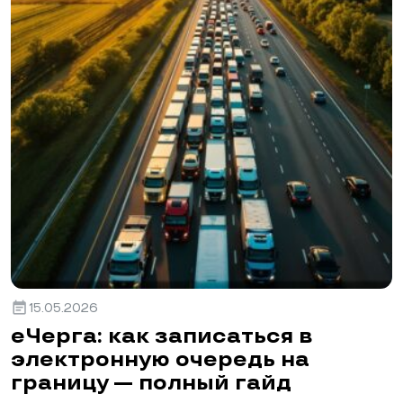
event_note
15.05.2026
еЧерга: как записаться в
электронную очередь на
границу — полный гайд