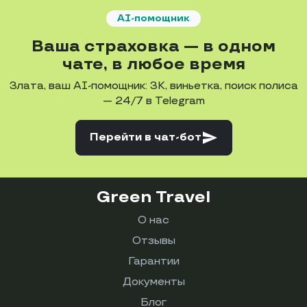
AI-помощник
Ваша страховка — в одном
чате, в любое время
Злата, ваш AI-помощник: ЗК, виньетка, поиск полиса
— 24/7 в Telegram
send
Перейти
в чат-бот
Green Travel
О нас
Отзывы
Гарантии
Документы
Блог