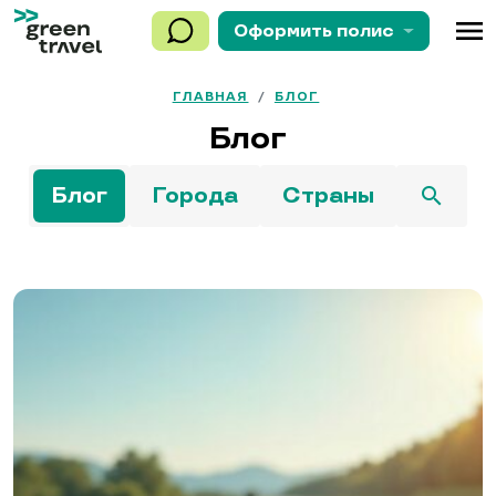
menu
Оформить
полис
ГЛАВНАЯ
/
БЛОГ
Блог
Блог
Города
Страны
search