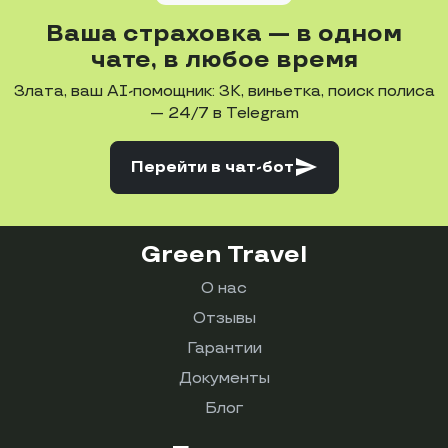
Ваша страховка — в одном
чате, в любое время
Злата, ваш AI-помощник: ЗК, виньетка, поиск полиса
— 24/7 в Telegram
send
Перейти
в чат-бот
Green Travel
О нас
Отзывы
Гарантии
Документы
Блог