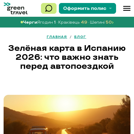
menu
Оформить
полис
›
Черги
Ягодин
1
· Краківець
49
· Шегині
50
ГЛАВНАЯ
/
БЛОГ
Зелёная карта в Испанию
2026: что важно знать
перед автопоездкой