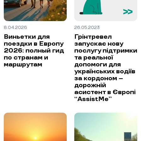
8.04.2026
26.05.2023
Виньетки для
Грінтревел
поездки в Европу
запускає нову
2026: полный гид
послугу підтримки
по странам и
та реальної
маршрутам
допомоги для
українських водіїв
за кордоном –
дорожній
асистент в Європі
“AssistMe”