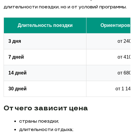
длительности поездки, но и от условий программы.
Длительность поездки
Ориентирово
3 дня
от 240 
7 дней
от 410 
14 дней
от 680 
30 дней
от 1 140
От чего зависит цена
страны поездки;
длительности отдыха;