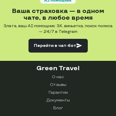
AI-помощник
Ваша страховка — в одном
чате, в любое время
Злата, ваш AI-помощник: ЗК, виньетка, поиск полиса
— 24/7 в Telegram
send
Перейти
в чат-бот
Green Travel
О нас
Отзывы
Гарантии
Документы
Блог