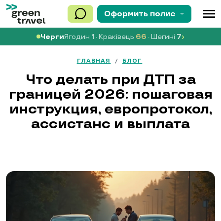
menu
Оформить
полис
›
Черги
Ягодин
1
· Краківець
66
· Шегині
7
ГЛАВНАЯ
/
БЛОГ
Что делать при ДТП за
границей 2026: пошаговая
инструкция, европротокол,
ассистанс и выплата