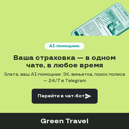
AI-помощник
Ваша страховка — в одном
чате, в любое время
Злата, ваш AI-помощник: ЗК, виньетка, поиск полиса
— 24/7 в Telegram
send
Перейти
в чат-бот
Green Travel