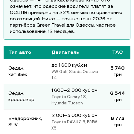
Одессы — 1.4, тогда как в Киеве Кт=1.8. Это
означает, что одесские водители платят за
ОСЦПВ примерно на 22% меньше по сравнению
со столицей. Ниже — точные цены 2026 от
партнёров Green Travel для Одессы, частное
использование, 12 месяцев.
Тип авто
Двигатель
ТАС
до 1 600 куб.см
Седан,
5 740
VW Golf, Skoda Octavia
хэтчбек
грн
1.4
1 600–2 000 куб.см
Седан,
6 544
Toyota Camry 1.8,
кроссовер
грн
Hyundai Tucson
2 001–3 000 куб.см
Внедорожник,
6 773
Toyota RAV4 2.5, BMW
SUV
грн
X5