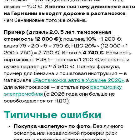
свыше — 150 €.
Именно поэтому дизельные авто
из Германии выходят дороже в растаможке
,
чем бензиновые того же объёма.
Пример (дизель 2.0, 5 лет, таможенная
стоимость 12 000 €):
пошлина 10% = 1 200 €;
акциз 75 × 2,0 × 5 = 750 €; НДС 20% × (12 000 + 1
200 + 750) = 2 790 €. Итого ≈
4 740 €
. Если есть
сертификат EUR.1 — пошлина 1 200 € исчезает, и
сумма падает до ≈ 3 540 €. Полная формула,
пример для бензина и пошаговая инструкция — в
материале
«Растаможка авто в Украине 2026»
, а
для электрокаров — в статье про
растаможку
электромобиля
(с 2026 года они больше не
освобождаются от НДС).
Типичные ошибки
Покупка «вслепую» по фото.
Без личного
осмотра или независимой проверки риск