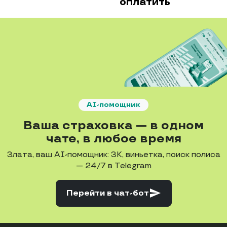
оплатить
AI-помощник
Ваша страховка — в одном
чате, в любое время
Злата, ваш AI-помощник: ЗК, виньетка, поиск полиса
— 24/7 в Telegram
send
Перейти
в чат-бот