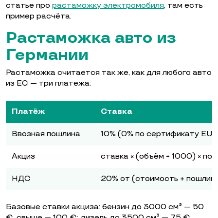
статье про
растаможку электромобиля
, там есть
пример расчёта.
Растаможка авто из
Германии
Растаможка считается так же, как для любого авто
из ЕС — три платежа:
Платёж
Ставка
Ввозная пошлина
10% (0% по сертификату EUR.
Акциз
ставка × (объём ÷ 1000) × по
НДС
20% от (стоимость + пошлина
Базовые ставки акциза: бензин до 3000 см³ — 50
€, свыше — 100 €; дизель до 3500 см³ — 75 €,