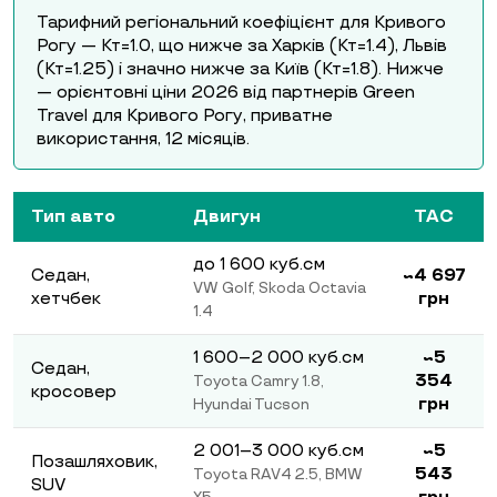
Тарифний регіональний коефіцієнт для Кривого
Рогу — Кт=1.0, що нижче за Харків (Кт=1.4), Львів
(Кт=1.25) і значно нижче за Київ (Кт=1.8). Нижче
— орієнтовні ціни 2026 від партнерів Green
Travel для Кривого Рогу, приватне
використання, 12 місяців.
Тип авто
Двигун
ТАС
до 1 600 куб.см
Седан,
~4 697
VW Golf, Skoda Octavia
хетчбек
грн
1.4
1 600–2 000 куб.см
~5
Седан,
354
Toyota Camry 1.8,
кросовер
грн
Hyundai Tucson
2 001–3 000 куб.см
~5
Позашляховик,
543
Toyota RAV4 2.5, BMW
SUV