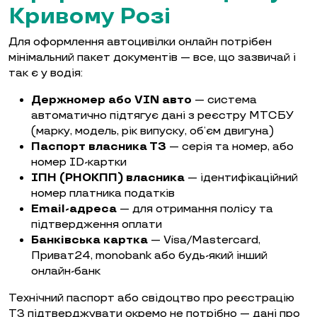
Кривому Розі
Для оформлення автоцивілки онлайн потрібен
мінімальний пакет документів — все, що зазвичай і
так є у водія:
Держномер або VIN авто
— система
автоматично підтягує дані з реєстру МТСБУ
(марку, модель, рік випуску, об’єм двигуна)
Паспорт власника ТЗ
— серія та номер, або
номер ID-картки
ІПН (РНОКПП) власника
— ідентифікаційний
номер платника податків
Email-адреса
— для отримання полісу та
підтвердження оплати
Банківська картка
— Visa/Mastercard,
Приват24, monobank або будь-який інший
онлайн-банк
Технічний паспорт або свідоцтво про реєстрацію
ТЗ підтверджувати окремо не потрібно — дані про