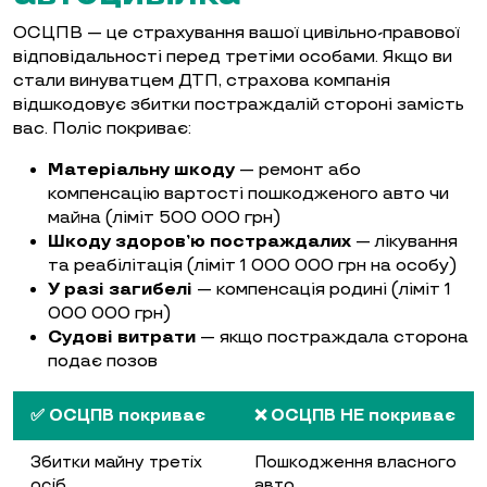
ОСЦПВ — це страхування вашої цивільно-правової
відповідальності перед третіми особами. Якщо ви
стали винуватцем ДТП, страхова компанія
відшкодовує збитки постраждалій стороні замість
вас. Поліс покриває:
Матеріальну шкоду
— ремонт або
компенсацію вартості пошкодженого авто чи
майна (ліміт 500 000 грн)
Шкоду здоров’ю постраждалих
— лікування
та реабілітація (ліміт 1 000 000 грн на особу)
У разі загибелі
— компенсація родині (ліміт 1
000 000 грн)
Судові витрати
— якщо постраждала сторона
подає позов
✅ ОСЦПВ покриває
❌ ОСЦПВ НЕ покриває
Збитки майну третіх
Пошкодження власного
осіб
авто