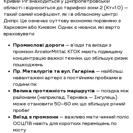
Кривий Ріг знаходиться у Дніпропетровській
області і відноситься до тарифної зони 2 (Кт=1.0) —
такий самий коефіцієнт, як і в обласному центрі
Дніпрі. Це означає суттєву економію порівняно з
Харковом або Києвом. Однак є нюанси, які варто
враховувати:
Промислові дороги
— в’їзди та виїзди з
промзон ArcelorMittal, КГОК мають підвищену
концентрацію важкої техніки, що збільшує ризик
пошкоджень
Пр. Металургів та вул. Гагаріна
— найбільш
навантажені артерії з постійними пробками в
години пік
Велика протяжність маршрутів
— поїздка між
районами (наприклад, Тернівка — Інгулець)
може становити 50–60 км, що збільшує річний
пробег
Виїзд з промзони
— важливо мати чинний поліс
ОСЦПВ навіть для коротких переміщень по
місту