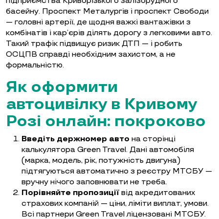
підприємства Криворізького залізорудного
басейну. Проспект Металургів і проспект Свободи
— головні артерії, де щодня важкі вантажівки з
комбінатів і кар’єрів ділять дорогу з легковими авто.
Такий трафік підвищує ризик ДТП — і робить
ОСЦПВ справді необхідним захистом, а не
формальністю.
Як оформити
автоцивілку в Кривому
Розі онлайн: покроково
Введіть держномер авто
на сторінці
калькулятора Green Travel. Дані автомобіля
(марка, модель, рік, потужність двигуна)
підтягуються автоматично з реєстру МТСБУ —
вручну нічого заповнювати не треба.
Порівняйте пропозиції
від акредитованих
страхових компаній — ціни, ліміти виплат, умови.
Всі партнери Green Travel ліцензовані МТСБУ.