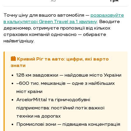
грн
X5
Точну ціну для вашого автомобіля —
розраховуйте
в калькуляторі Green Travel за 1 хвилину
. Вводите
держномер, отримуєте пропозиції від кількох
страхових компаній одночасно — обираєте
найвигіднішу.
🏙️ Кривий Ріг та авто: цифри, які варто
знати
128 км завдовжки — найдовше місто України
~600 тис. мешканців — одне з найбільших
міст країни
ArcelorMittal та гірничодобувні
підприємства: постійний потік важкої
техніки на дорогах
Промислові зони — підвищена концентрація