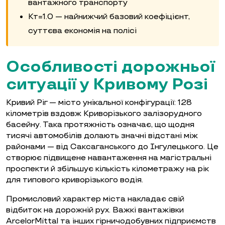
вантажного транспорту
Кт=1.0 — найнижчий базовий коефіцієнт,
суттєва економія на полісі
Особливості дорожньої
ситуації у Кривому Розі
Кривий Ріг — місто унікальної конфігурації: 128
кілометрів вздовж Криворізького залізорудного
басейну. Така протяжність означає, що щодня
тисячі автомобілів долають значні відстані між
районами — від Саксаганського до Інгулецького. Це
створює підвищене навантаження на магістральні
проспекти й збільшує кількість кілометражу на рік
для типового криворізького водія.
Промисловий характер міста накладає свій
відбиток на дорожній рух. Важкі вантажівки
ArcelorMittal та інших гірничодобувних підприємств