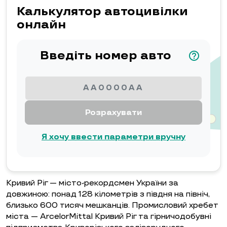
Калькулятор автоцивілки
онлайн
Введіть номер авто
help_outline
Розрахувати
Я хочу ввести параметри вручну
Кривий Ріг — місто-рекордсмен України за
довжиною: понад 128 кілометрів з півдня на північ,
близько 600 тисяч мешканців. Промисловий хребет
міста — ArcelorMittal Кривий Ріг та гірничодобувні