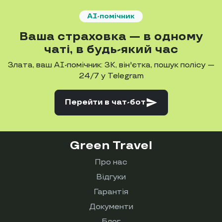
AI-помічник
Ваша страховка — в одному
чаті, в будь-який час
Злата, ваш AI-помічник: ЗК, він'єтка, пошук полісу —
24/7 у Telegram
send
Перейти
в чат-бот
Green Travel
Про нас
Відгуки
Гарантія
Документи
Блог