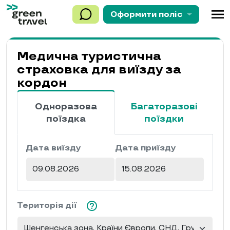
menu
Оформити
поліс
Медична туристична
страховка для виїзду за
кордон
Одноразова
Багаторазові
поїздка
поїздки
Дата виїзду
Дата приїзду
help_outline
Територія дії