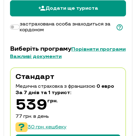
person_add
Додати ще туриста
застрахована особа знаходиться за
help_outline
кордоном
Виберіть програму
Порівняти програми
Важливі документи
Стандарт
Медична страховка з франшизою
0 евро
За 7 днiв та 1 турист:
539
грн.
77 грн. в день
30 грн. кешбеку