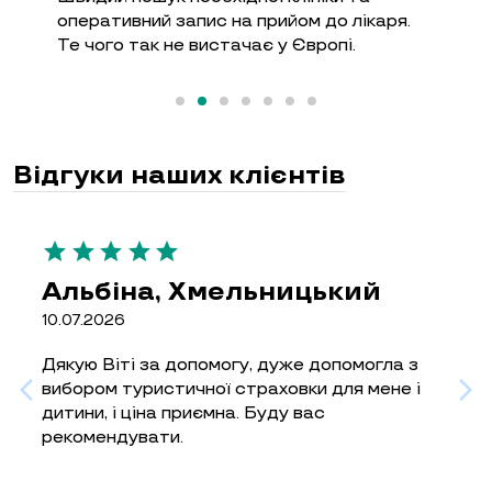
оперативний запис на прийом до лікаря.
ні
Те чого так не вистачає у Європі.
ін
ме
Відгуки наших клієнтів
star
star
star
star
star
s
Альбіна, Хмельницький
10.07.2026
2
Дякую Віті за допомогу, дуже допомогла з
З
вибором туристичної страховки для мене і
п
дитини, і ціна приємна. Буду вас
щ
рекомендувати.
о
і
Д