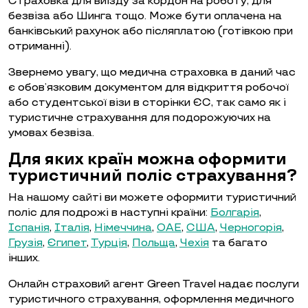
Страховка для виїзду за кордон на роботу, для
безвіза або Шинга тощо. Може бути оплачена на
банківський рахунок або післяплатою (готівкою при
отриманні).
Звернемо увагу, що медична страховка в даний час
є обов’язковим документом для відкриття робочої
або студентської візи в сторінки ЄС, так само як і
туристичне страхування для подорожуючих на
умовах безвіза.
Для яких країн можна оформити
туристичний поліс страхування?
На нашому сайті ви можете оформити туристичний
поліс для подрожі в наступні країни:
Болгарія
,
Іспанія
,
Італія
,
Німеччина
,
ОАЕ
,
США
,
Черногорія
,
Грузія
,
Єгипет
,
Турція
,
Польща
,
Чехія
та багато
інших.
Онлайн страховий агент Green Travel надає послуги
туристичного страхування, оформлення медичного