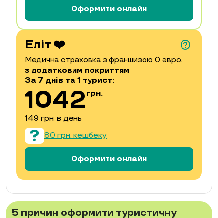
Оформити онлайн
Еліт ❤️
help_outline
Медична страховка з франшизою 0 евро,
з додатковим покриттям
За 7 днiв та 1 турист:
1042
грн.
149 грн. в день
80 грн. кешбеку
Оформити онлайн
5 причин оформити туристичну