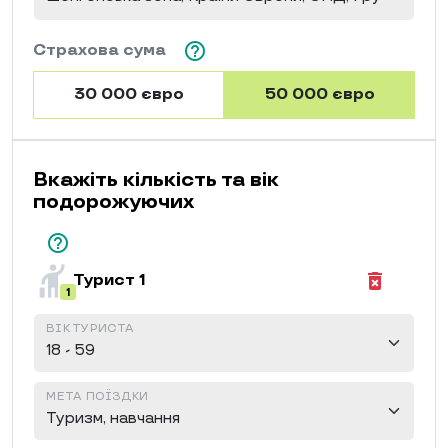
help_outline
Страхова сума
30 000 євро
50 000 євро
Вкажіть кількість та вік
подорожуючих
help_outline
hail
delete_forever
Турист 1
1
ВІК ТУРИСТА
МЕТА ПОЇЗДКИ