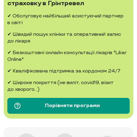
страховку в Грінтревел
✔ Обслуговує найбільший асистуючий партнер
в світі
✔ Швидий пошук клініки та оперативний запис
до лікаря
✔ Безкоштовні онлайн консультації лікарів "Likar
Online"
✔ Кваліфікована підтримка за кордоном 24/7
✔ Широке покриття (не виліт, covid19, візит
до хворого...)
help_outline
Порівняти програми